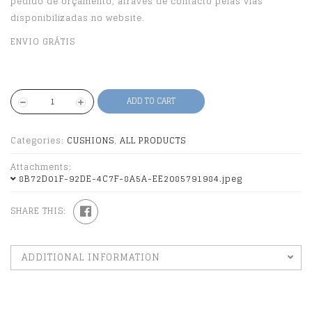
pedido de orçamento, através de contacto pelas vias
disponibilizadas no website.
ENVIO GRÁTIS
ADD TO CART
Categories:
CUSHIONS
,
ALL PRODUCTS
Attachments:
8B72D01F-92DE-4C7F-8A5A-EE2085791984.jpeg
SHARE THIS:
ADDITIONAL INFORMATION