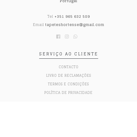
Portugal
Tel
+351 965 632 589
Email
tapeteshortense@gmail.com
SERVIÇO AO CLIENTE
CONTACTO
LIVRO DE RECLAMAÇÕES
TERMOS E CONDIÇÕES
POLÍTICA DE PRIVACIDADE
© 2026 HORTENSE GALLERY ARRAIOLOS. Todos os direitos
reservados.
Com tecnologia Jumpseller
.