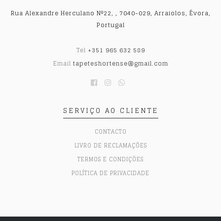
Rua Alexandre Herculano Nº22, , 7040-029, Arraiolos, Évora,
Portugal
Tel
+351 965 632 589
Email
tapeteshortense@gmail.com
SERVIÇO AO CLIENTE
CONTACTO
LIVRO DE RECLAMAÇÕES
TERMOS E CONDIÇÕES
POLÍTICA DE PRIVACIDADE