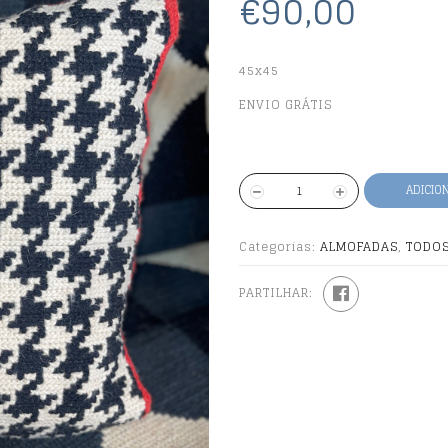
€90,00
45x45
ENVIO GRÁTIS
ADICIO
Categorias:
ALMOFADAS
,
TODO
PARTILHAR: