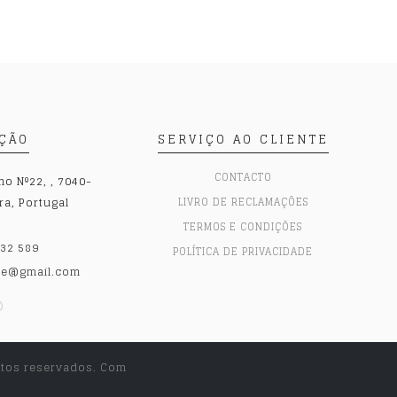
AÇÃO
SERVIÇO AO CLIENTE
CONTACTO
o Nº22, , 7040-
ra, Portugal
LIVRO DE RECLAMAÇÕES
TERMOS E CONDIÇÕES
32 589
POLÍTICA DE PRIVACIDADE
se@gmail.com
itos reservados.
Com