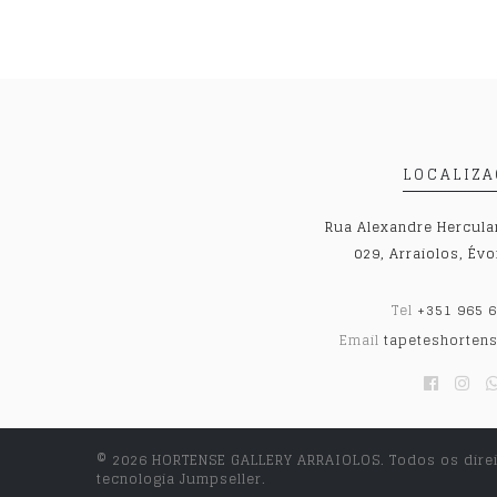
LOCALIZ
Rua Alexandre Herculan
029, Arraiolos, Évo
Tel
+351 965 6
Email
tapeteshorten
© 2026 HORTENSE GALLERY ARRAIOLOS. Todos os dire
tecnologia Jumpseller
.