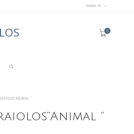
IDIOMA:
PT
LOS
0
RAIOLOS”ANIMAL “
raiolos”Animal “